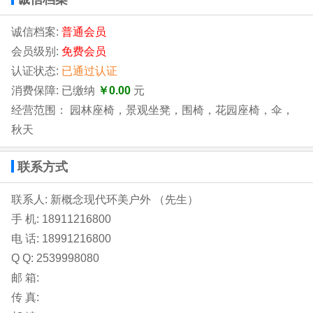
诚信档案:
普通会员
会员级别:
免费会员
认证状态:
已通过认证
消费保障: 已缴纳
￥0.00
元
经营范围： 园林座椅，景观坐凳，围椅，花园座椅，伞，
秋天
联系方式
联系人: 新概念现代环美户外 （先生）
手 机:
18911216800
电 话:
18991216800
Q Q: 2539998080
邮 箱:
传 真: