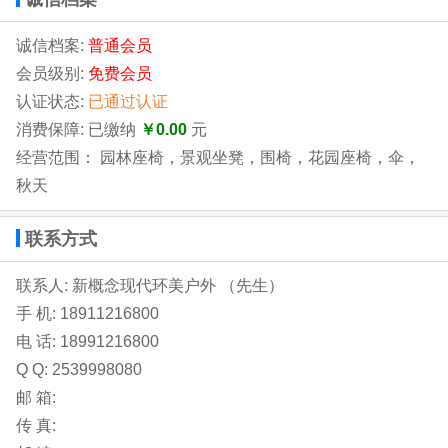
诚信档案:
普通会员
会员级别:
免费会员
认证状态:
已通过认证
消费保障: 已缴纳
￥0.00
元
经营范围： 园林座椅，景观坐凳，围椅，花园座椅，伞，
秋天
联系方式
联系人: 新概念现代环美户外 （先生）
手 机:
18911216800
电 话:
18991216800
Q Q: 2539998080
邮 箱:
传 真: